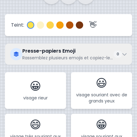
👋
Teint:
Presse-papiers Emoji
0
Rassemblez plusieurs emojis et copiez-les ensemble
😃
😀
visage souriant avec de
visage rieur
grands yeux
😄
😁
visage très souriant aux
visage souriant aux