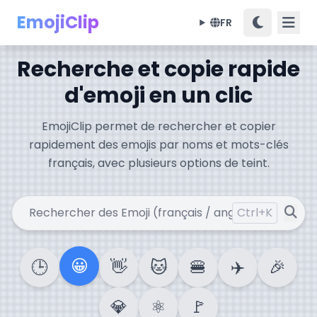
EmojiClip
FR
Recherche et copie rapide
d'emoji en un clic
EmojiClip permet de rechercher et copier
rapidement des emojis par noms et mots-clés
français, avec plusieurs options de teint.
Ctrl+K
😀
🕒
👋
🐱
🍔
✈️
🎉
💎
⚛️
🚩